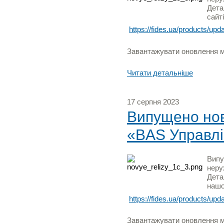
Дета
сайті
https://fides.ua/products/upd
Завантажувати оновлення мо
Читати детальніше
17 серпня 2023
Випущено нову
«BAS Управлі
Випу
неру
Дета
нашо
https://fides.ua/products/upd
Завантажувати оновлення мо