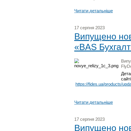
Читати детальніше
17 серпня 2023
Випущено нову
«BAS Бухгалт
Випу
FlyD
Дета
сайті
https://fides.ua/products/upd
Читати детальніше
17 серпня 2023
Випущено нову