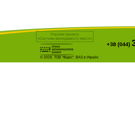
Учасник проекту:
«Система менеджменту якості»
+38 (044)
© 2026. ТОВ "Фідес". BAS в Україні.