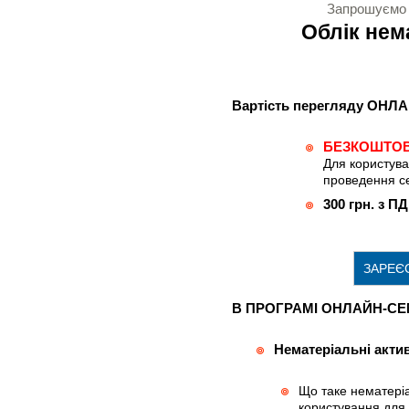
Запрошуємо б
Облік нем
Вартість перегляду ОНЛ
БЕЗКОШТО
Для користувач
проведення се
300 грн. з П
ЗАРЕЄ
В ПРОГРАМІ ОНЛАЙН-СЕМ
Нематеріальні акти
Що таке нематеріа
користування для