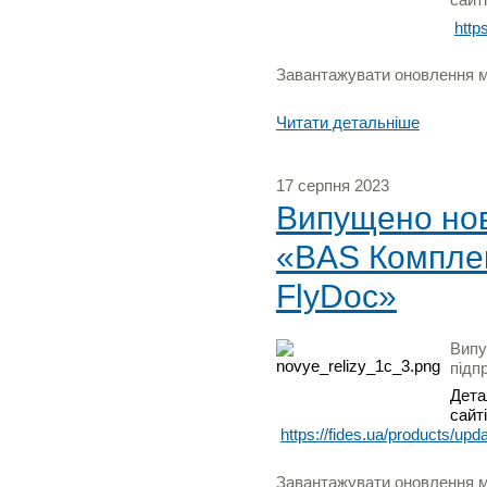
http
Завантажувати оновлення мо
Читати детальніше
17 серпня 2023
Випущено нову
«BAS Комплек
FlyDoc»
Випу
підп
Дета
сайті
https://fides.ua/products/upd
Завантажувати оновлення мо