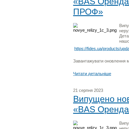
«BAS Оренда 
ПРОФ»
Випу
неру
Дета
нашо
https://fides.ua/products/upd
Завантажувати оновлення мо
Читати детальніше
21 серпня 2023
Випущено нову
«BAS Оренда 
Випу
неру