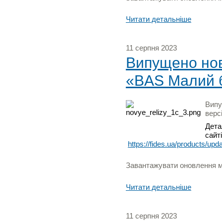
Читати детальніше
11 серпня 2023
Випущено нову
«BAS Малий б
Випу
верс
Дета
сайті
https://fides.ua/products/upd
Завантажувати оновлення мо
Читати детальніше
11 серпня 2023