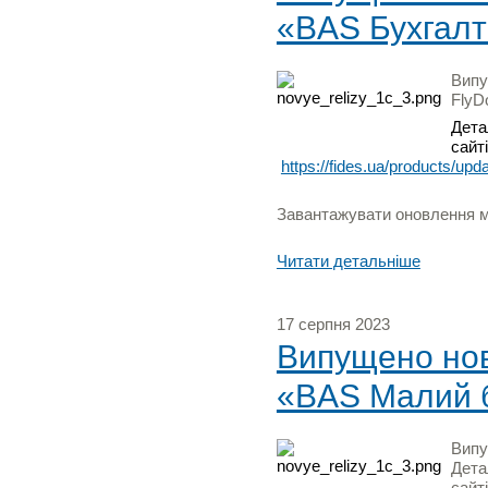
«BAS Бухгалт
Випу
FlyD
Дета
сайті
https://fides.ua/products/upd
Завантажувати оновлення мо
Читати детальніше
17 серпня 2023
Випущено нову
«BAS Малий б
Випу
Дета
сайті