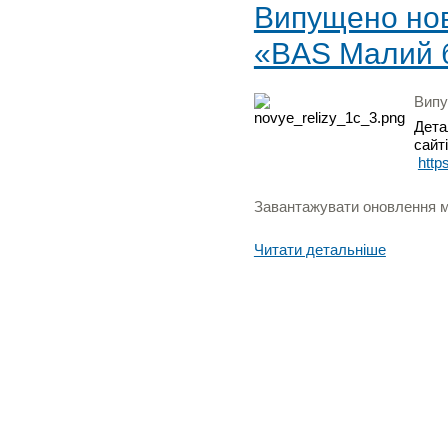
Випущено нову
«BAS Малий б
Випу
Дета
сайті
http
Завантажувати оновлення мо
Читати детальніше