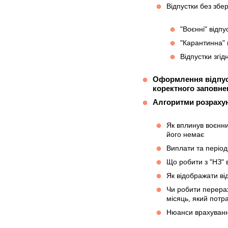
Відпустки без збе
"Воєнні" відпу
"Карантинна" 
Відпустки згід
Оформлення відпуст
коректного заповне
Алгоритми розрахунк
Як вплинув воєнни
його немає
Виплати та період
Що робити з "НЗ" 
Як відображати від
Чи робити перерах
місяць, який потра
Нюанси врахування