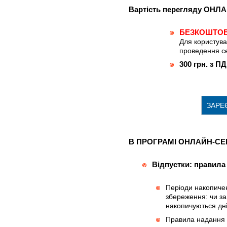
Вартість перегляду ОНЛ
БЕЗКОШТО
Для користувач
проведення се
300 грн. з П
ЗАРЕ
В ПРОГРАМІ ОНЛАЙН-СЕМ
Відпустки: правила
Періоди накопичен
збереження: чи за
накопичуються дні
Правила надання в