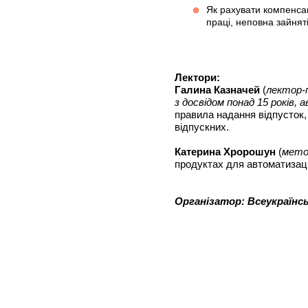
Як рахувати компенсац
праці, неповна зайняті
Лектори:
Галина Казначей
(
лектор-
з досвідом понад 15 років,
правила надання відпусток,
відпускних.
Катерина Хророшун
(
мето
продуктах для автоматизації
Організатор: Всеукраїнс