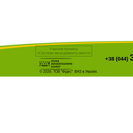
Учасник проекту:
«Система менеджменту якості»
+38 (044)
© 2026. ТОВ "Фідес". BAS в Україні.