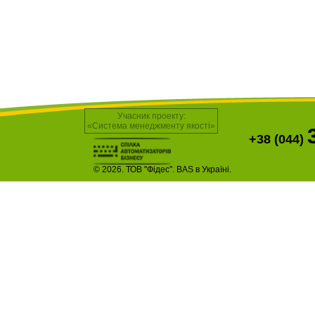
Учасник проекту:
«Система менеджменту якості»
+38 (044)
© 2026. ТОВ "Фідес". BAS в Україні.