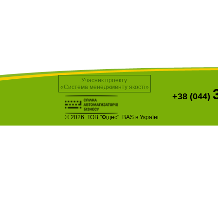
Учасник проекту:
«Система менеджменту якості»
+38 (044)
© 2026. ТОВ "Фідес". BAS в Україні.