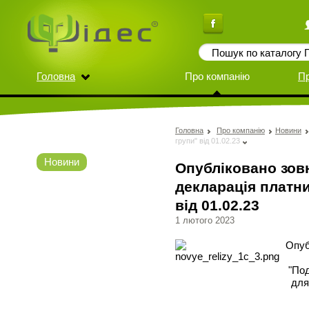
Головна
Про компанію
П
Головна
Про компанію
Новини
групи" від 01.02.23
Новини
Опубліковано зов
декларація платни
від 01.02.23
1 лютого 2023
Опуб
"Под
для 