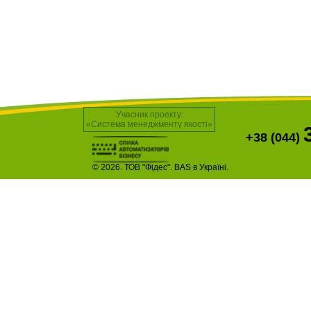
Учасник проекту:
«Система менеджменту якості»
+38 (044)
© 2026. ТОВ "Фідес". BAS в Україні.