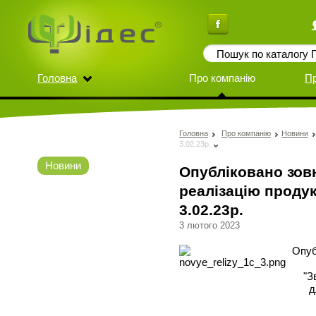
Головна
Про компанію
П
Головна
Про компанію
Новини
3.02.23р.
Новини
Опубліковано зов
реалізацію продук
3.02.23р.
3 лютого 2023
Опуб
"Зві
для 