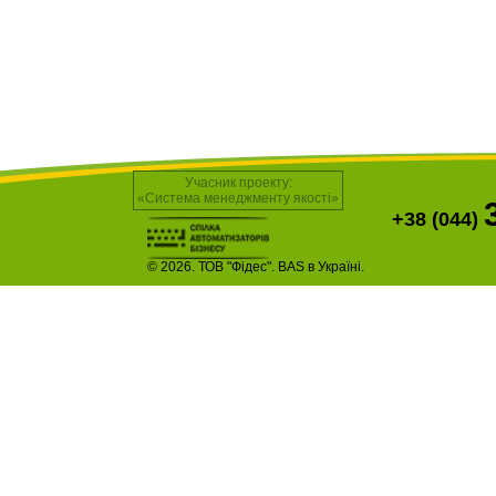
Учасник проекту:
«Система менеджменту якості»
+38 (044)
© 2026. ТОВ "Фідес". BAS в Україні.