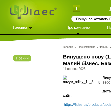
Головна
Про компанію
П
Головна
Про компанію
Новини
Випущено нову (1.
Новини
Малий бізнес. Баз
11 серпня 2023
Випу
верс
Дета
сайті:
https://fides.ua/products/upd