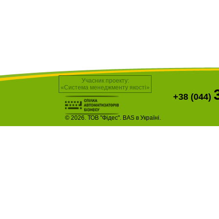
Учасник проекту:
«Система менеджменту якості»
+38 (044)
© 2026. ТОВ "Фідес". BAS в Україні.