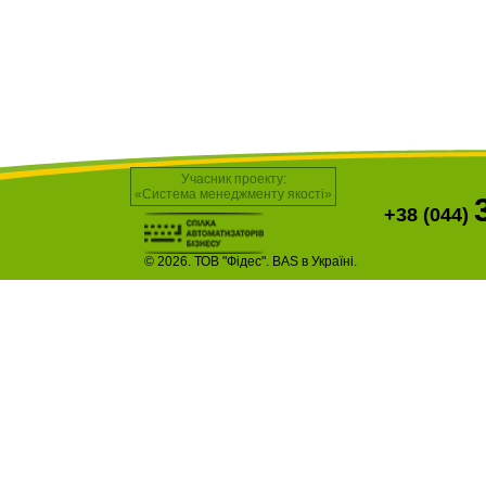
Учасник проекту:
«Система менеджменту якості»
+38 (044)
© 2026. ТОВ "Фідес". BAS в Україні.