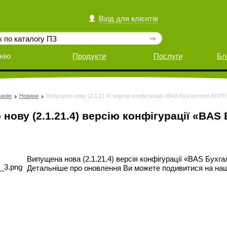
Вхід для клієнтів
нію
Продукти
Послуги
Бл
анію
Новини
Випущено нову (2.1.21.4) версію конфігурації «BAS Бухгалтерія КОРП
нову (2.1.21.4) версію конфігурації «BAS
Випущена нова (2.1.21.4) версія конфігурації «BAS Бухг
Детальніше про оновлення Ви можете подивитися на на