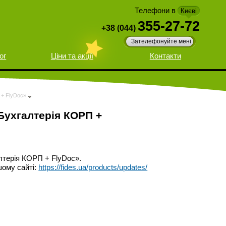
Телефони в
Києві
355-27-72
+38 (044)
Зателефонуйте мені
ог
Ціни та акції
Контакти
 + FlyDoc»
 Бухгалтерія КОРП +
алтерія КОРП + FlyDoc».
шому сайті:
https://fides.ua/products/updates/