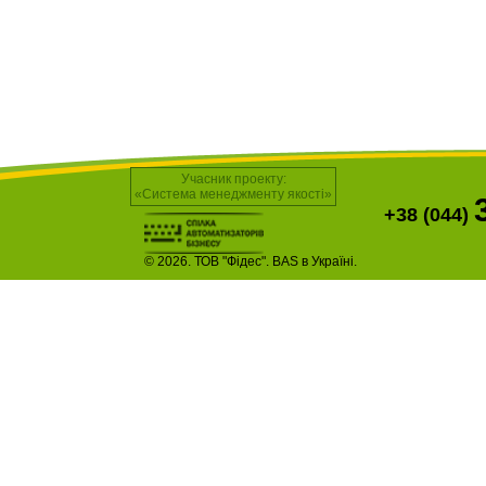
Учасник проекту:
«Система менеджменту якості»
+38 (044)
© 2026. ТОВ "Фідес". BAS в Україні.