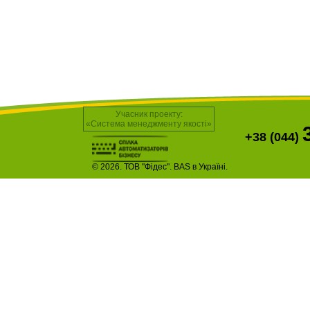
Учасник проекту:
«Система менеджменту якості»
+38 (044)
© 2026. ТОВ "Фідес". BAS в Україні.