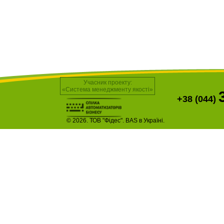
Учасник проекту:
«Система менеджменту якості»
+38 (044)
© 2026. ТОВ "Фідес". BAS в Україні.