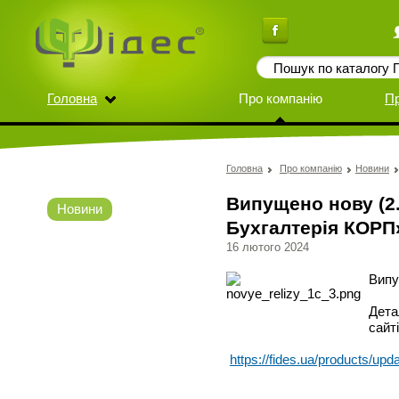
Головна
Про компанію
П
Головна
Про компанію
Новини
Випущено нову (2.
Новини
Бухгалтерія КОРП
16 лютого 2024
Випу
Дета
сайті
https://fides.ua/products/upd