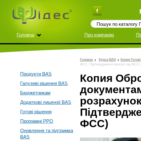
Головна
Про компанію
П
Головна
Курси BAS
Копия Готов
ФСС, Підтвердження виплат від ФСС)
Продукти BAS
Копия Обро
Галузеві рішення BAS
документам
Бюджетникам
розрахунок
Додаткові лицензії BAS
Підтвердже
Готові рішення
ФСС)
Програмні РРО
Оновлення та підтримка
BAS