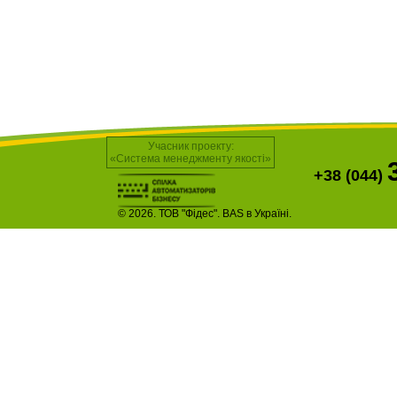
Учасник проекту:
«Система менеджменту якості»
+38 (044)
© 2026. ТОВ "Фідес". BAS в Україні.