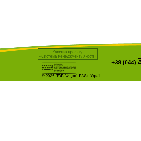
Учасник проекту:
«Система менеджменту якості»
+38 (044)
© 2026. ТОВ "Фідес". BAS в Україні.