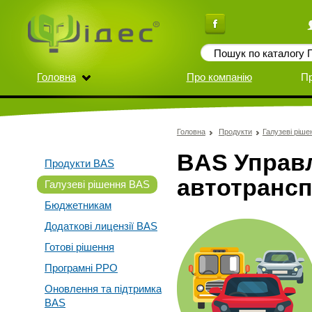
Головна
Про компанію
П
Головна
Продукти
Галузеві ріш
BAS Управ
Продукти BAS
автотранс
Галузеві рішення BAS
Бюджетникам
Додаткові лицензії BAS
Готові рішення
Програмні РРО
Оновлення та підтримка
BAS