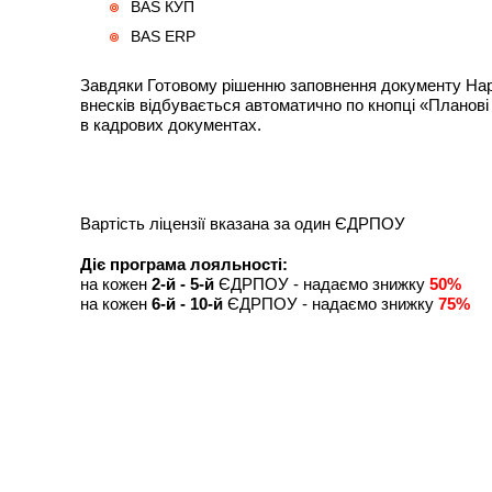
BAS КУП
BAS ERP
Завдяки Готовому рішенню заповнення документу Нара
внесків відбувається автоматично по кнопці «Планові 
в кадрових документах.
Вартість ліцензії вказана за один ЄДРПОУ
Діє програма лояльності:
на кожен
2-й - 5-й
ЄДРПОУ - надаємо знижку
50%
на кожен
6-й - 10-й
ЄДРПОУ - надаємо знижку
75%