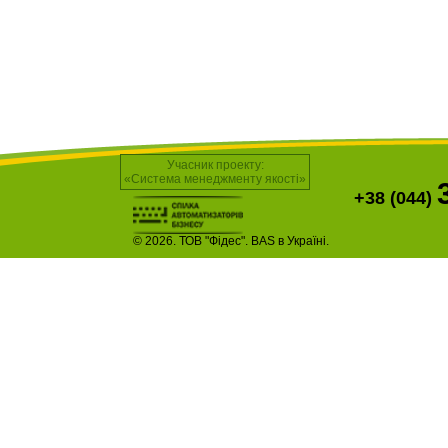
Учасник проекту:
«Система менеджменту якості»
+38 (044)
© 2026. ТОВ "Фідес". BAS в Україні.