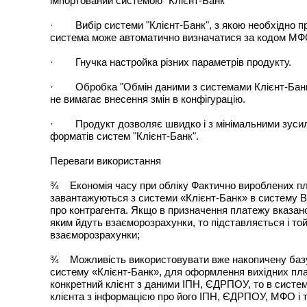
імпортований системою "Клієнт-Банк"
· Вибір системи "Клієнт-Банк", з якою необхідно про
система може автоматично визначатися за кодом МФО 
· Гнучка настройка різних параметрів продукту.
· Обробка "Обмін даними з системами Клієнт-Банк"
не вимагає внесення змін в конфігурацію.
· Продукт дозволяє швидко і з мінімальними зуси
форматів систем "Клієнт-Банк".
Переваги використання
¾ Економія часу при обліку Фактично вироблених пла
завантажуються з системи «Клієнт-Банк» в систему B
про контрагента. Якщо в призначення платежу вказано
яким йдуть взаєморозрахунки, то підставляється і той
взаєморозрахунки;
¾ Можливість використовувати вже накопичену базу к
систему «Клієнт-Банк», для оформлення вихідних пла
конкретний клієнт з даними ІПН, ЄДРПОУ, то в систе
клієнта з інформацією про його ІПН, ЄДРПОУ, МФО і т