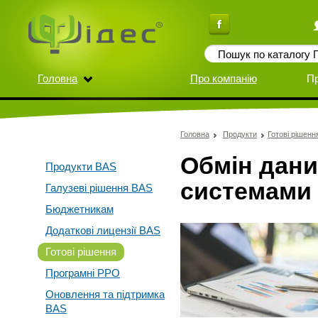
Головна
Про компанію
П
Головна
Продукти
Готові рішенн
Обмін дани
Продукти BAS
системами 
Галузеві рішення BAS
Бюджетникам
Додаткові лицензії BAS
Готові рішення
Програмні РРО
Оновлення та підтримка
BAS