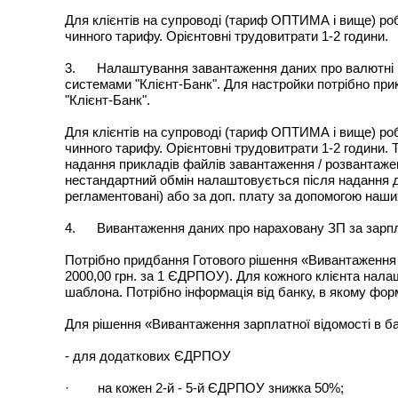
Для клієнтів на супроводі (тариф ОПТИМА і вище) ро
чинного тарифу. Орієнтовні трудовитрати 1-2 години.
3. Налаштування завантаження даних про валютні п
системами "Клієнт-Банк". Для настройки потрібно пр
"Клієнт-Банк".
Для клієнтів на супроводі (тариф ОПТИМА і вище) ро
чинного тарифу. Орієнтовні трудовитрати 1-2 години. 
надання прикладів файлів завантаження / розвантаж
нестандартний обмін налаштовується після надання д
регламентовані) або за доп. плату за допомогою наши
4. Вивантаження даних про нараховану ЗП за зарпл
Потрібно придбання Готового рішення «Вивантаження з
2000,00 грн. за 1 ЄДРПОУ). Для кожного клієнта нала
шаблона. Потрібно інформація від банку, в якому фор
Для рішення «Вивантаження зарплатної відомості в ба
- для додаткових ЄДРПОУ
· на кожен 2-й - 5-й ЄДРПОУ знижка 50%;