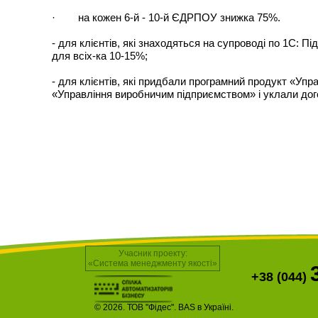
· на кожен 6-й - 10-й ЄДРПОУ знижка 75%.
- для клієнтів, які знаходяться на супроводі по 1С:
для всіх-ка 10-15%;
- для клієнтів, які придбали програмний продукт «Упр
«Управління виробничим підприємством» і уклали дог
Учасник проекту:
«Система менеджменту якості»
+38 (044)
© 2026. ТОВ "Фідес". BAS в Україні.