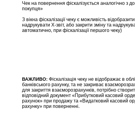
Чек на повернення фіскалізується аналогічно з д
покупця»
З вікна фіскалізації чеку є можливість відобразит
надрукувати Х-звіт, або закрити зміну та надрукува
автоматично, при фіскалізації першого чеку)
ВАЖЛИВО:
Фіскалізація чеку не відображає в обл
банківського рахунку, та не закриває взаєморозрах
для закриття взаєморозрахунків, потрібно створит
відповідний документ «Прибутковий касовий орд
рахунок» при продажу та «Видатковий касовий ор
рахунку» при поверненні.