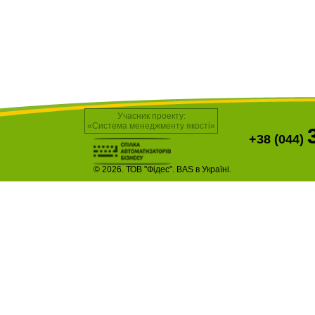
Учасник проекту:
«Система менеджменту якості»
+38 (044)
© 2026. ТОВ "Фідес". BAS в Україні.