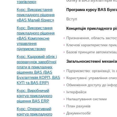
обліку в BAS Бухгалтерія 
торгівлею»
Курс: Використання
Програма курсу BAS Бухг
прикладного рішення
Вступ
«BAS Малий бізнес»
Курс: Використання
Концепція прикладного р
прикладного рішення
Призначення, область застос
«BAS Комплексне
управління
Ключові характеристики при
підприємством»
Базові принципи автоматизац
Курс: Кадровий облік і
Загальносистемні механіз
розрахунок заробітної
плати в прикладних
Підприємство: організації, їх
рішеннях BAS (BAS
Бухгалтерія КОРП, BAS
Користувачі: управління спи
КУП та BAS ERP)
Обмеження доступу до інфор
Курс: Виробничий
Інтерфейси
контур прикладного
Налаштування системи
рішення BAS ERP
План рахунків
Курс: Оперативний
Документообіг
контур прикладного