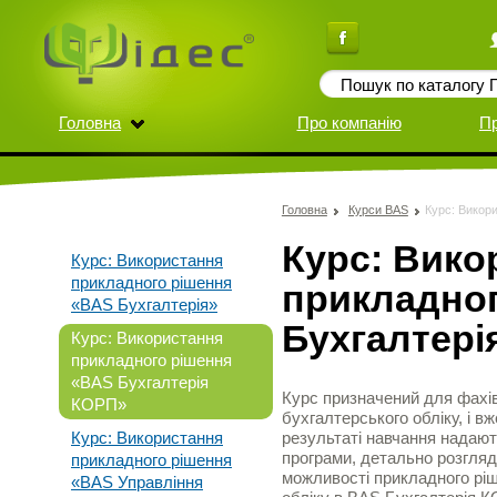
Головна
Про компанію
П
Головна
Курси BAS
Курс: Викор
Курс: Вико
Курс: Використання
прикладного рішення
прикладно
«BAS Бухгалтерія»
Бухгалтері
Курс: Використання
прикладного рішення
«BAS Бухгалтерія
Курс призначений для фахів
КОРП»
бухгалтерського обліку, і 
Курс: Використання
результаті навчання надают
програми, детально розгляд
прикладного рішення
можливості прикладного ріш
«BAS Управління